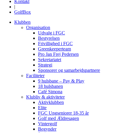
Kontakt
|
GolfBox
Klubben
Organisation
Udvalg i FGC
Bestyrelsen
Frivillighed i FGC
Greenkeeperteam
Pro Jan Frej Pedersen
Sekretariatet
Strategi
Sponsorer og samarbejdspartnere
Faciliteter
9 hulsbane – Pay & Play
18 hulsbanen
Café Simona
Klubliv & aktiviteter
Aktivklubben
Elite
FGC Ungseniorer 18-35 år
Golf med Ældresagen
Vintergolf
Begynder