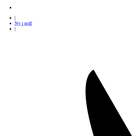
|
Ny i golf
|