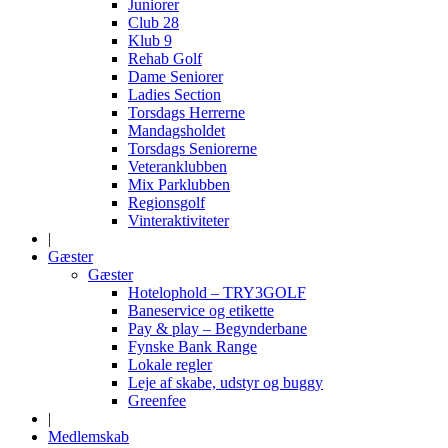
Juniorer
Club 28
Klub 9
Rehab Golf
Dame Seniorer
Ladies Section
Torsdags Herrerne
Mandagsholdet
Torsdags Seniorerne
Veteranklubben
Mix Parklubben
Regionsgolf
Vinteraktiviteter
|
Gæster
Gæster
Hotelophold – TRY3GOLF
Baneservice og etikette
Pay & play – Begynderbane
Fynske Bank Range
Lokale regler
Leje af skabe, udstyr og buggy
Greenfee
|
Medlemskab