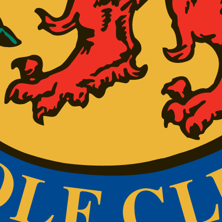
prisen inkluderer
byret opkræves
 88 80 eller kontant i klubhuset.
ne inden
dericiagolfclub.dk
eller telefon 7592 3033.