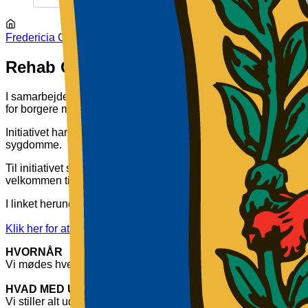
Sponsorer og samarbejdspartnere
Fredericia Golf Club
FGC
>
Klubliv & aktiviteter
>
Rehab Golf
Rehab Golf for borgere med kroniske
I samarbejde med
Fredericia Sundhedshus
,
Samklang Fred
for borgere med kroniske sygdomme og/eller handicap”.
Initiativet har til formål introducere golf for borgere med kr
sygdomme.
Til initiativet søger vi medlemmer som har tid og lyst til at hjæ
velkommen til at give besked til Søren Eske Christensen, Ejna
I linket herunder kan der læses meget mere om de ugentlige t
Klik her for at åbne PDF dokumentet.
HVORNÅR
Vi mødes hver tirsdag fra maj til oktober kl. 9 ved klubhuset p
HVAD MED UDSTYR
Vi stiller alt udstyr til rådighed. Du skal ikke skifte garderoben