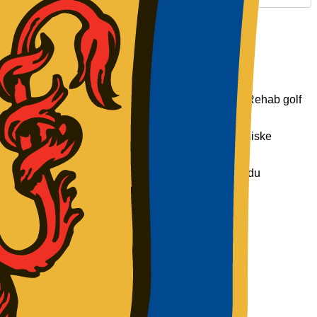
Club 28
Klub 9
Rehab Golf
Dame Seniorer
Ladies Section
Torsdags Herrerne
P A/S
igangsatte vi maj 2021 et initiativ vi kalder ”Rehab golf
Mandagsholdet
Torsdags Seniorerne
Veteranklubben
nion viser at golf har gavnlig effekt på mange kroniske
Mix Parklubben
Regionsgolf
vis du har lyst til at give en frivillig hånd med, er du
Vinteraktiviteter
e sygdomme.