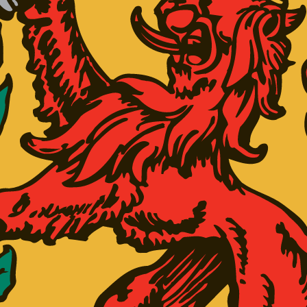
 sygdomme og/eller handicap.
ericia og Dansk Handicap Forbund
og med stor støtte fra
AD
oniske sygdomme og/eller handicap. Undersøgelser fra Dansk Golf U
lpe til med at tage godt imod vores nye gæster tirsdag formiddag. H
r Skovrup eller Martin Libak.
irsdags golfaktiviteter på Par 3 banen for borgere med kronisk
å Stenhøjvej 57
, vi anbefaler blot praktisk tøj og motionssko.