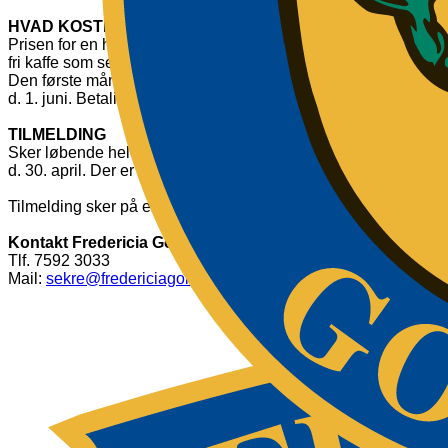
HVAD KOSTER DET
Prisen for en hel sæson (i juli måned er der ferie) er kr. 495,-, 
fri kaffe som serveres i klubhuset umiddelbart efter golfspillet.
Den første måned betragtes som prøveperiode, tilmeldingsge
d. 1. juni. Betaling kan ske til Golfklubbens Mobilpaynummer 68
TILMELDING
Sker løbende hele året efter først til mølle princippet men ger
d. 30. april. Der er plads til 40 deltagere pr. år.
Tilmelding sker på e-mail til Fredericia Golf Club på
sekre@fre
Kontakt Fredericia Golf Club
Tlf. 7592 3033
Mail:
sekre@fredericiagolfclub.dk