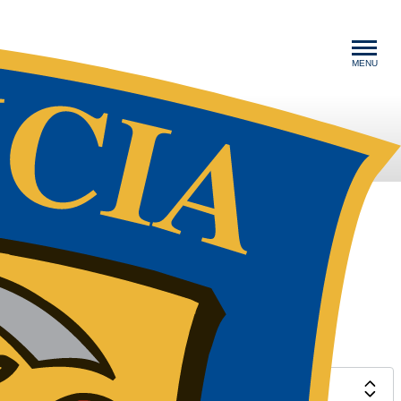
MENU
m
Indoor Golf
Events
|
|
Klubliv & aktiviteter
Aktivklubben
Elite
FGC Ungseniorer 18-35 år
Golf med Ældresagen
Vintergolf
Begynder
Juniorer