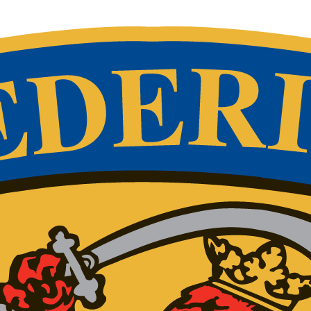
Ungdo
Faciliteter
9 hulsbane – Pay & Play
18 hulsbanen
Café Simona