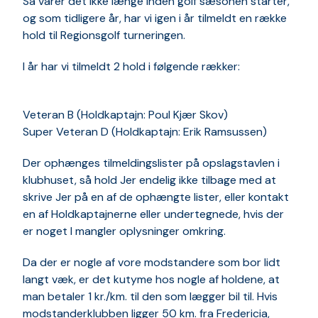
Så varer det ikke længe inden golf sæsonen starter,
og som tidligere år, har vi igen i år tilmeldt en række
hold til Regionsgolf turneringen.
I år har vi tilmeldt 2 hold i følgende rækker:
​Veteran B (Holdkaptajn: Poul Kjær Skov)
Super Veteran D (Holdkaptajn: Erik Ramsussen)
Der ophænges tilmeldingslister på opslagstavlen i
klubhuset, så hold Jer endelig ikke tilbage med at
skrive Jer på en af de ophængte lister, eller kontakt
en af Holdkaptajnerne eller undertegnede, hvis der
er noget I mangler oplysninger omkring.
Da der er nogle af vore modstandere som bor lidt
langt væk, er det kutyme hos nogle af holdene, at
man betaler 1 kr./km. til den som lægger bil til. Hvis
modstanderklubben ligger 50 km. fra Fredericia,